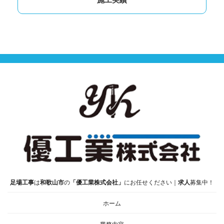
足場工事
は
和歌山市
の
「優工業株式会社」
にお任せください｜
求人
募集中！
ホーム